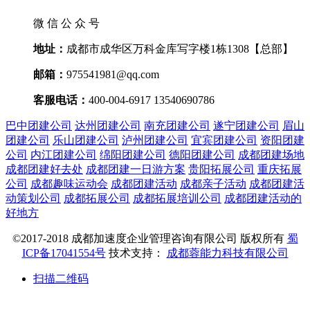
微信公众号
地址：
成都市成华区万科金库写字楼1栋1308【总部】
邮箱：
975541981@qq.com
客服电话：
400-004-6917 13540690786
巴中团建公司
达州团建公司
南充团建公司
遂宁团建公司
眉山
团建公司
乐山团建公司
泸州团建公司
宜宾团建公司
资阳团建
公司
内江团建公司
绵阳团建公司
德阳团建公司
成都团建场地
成都团建好去处
成都团建一日游方案
贵阳拓展公司
重庆拓展
公司
成都趣味运动会
成都团建活动
成都亲子活动
成都团建活
动策划公司
成都拓展公司
成都拓展培训公司
成都团建活动的
好地方
©2017-2018 成都加速度企业管理咨询有限公司 版权所有
蜀
ICP备17041554号
技术支持：
成都蓉能力科技有限公司
扫描二维码