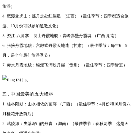
旅游）
4. 鹰潭龙虎山：炼丹之处红崖显 （江西）（最佳季节：四季都适合旅
游。10月份可以参加道教文化）
5. 资江-八角寨—良山丹霞地貌：青峰赤壁丹霞魂 （广西 湖南）
6. 张掖丹霞地貌：宫殿式丹霞天地造（甘肃）（最佳季节：每年6—9
月，是全年最佳旅游季节）
7. 赤水丹霞地貌：银瀑飞泻映丹崖（贵州）（最佳季节：四季皆宜）
中国最美的五大峰林
五．
1. 桂林阳朔：山水相依的画廊 （广西）（最佳季节：4月份和10月份八
月桂花开放前后）
2. 武陵源：失落深山的丹青 （湖南）（最佳季节：春秋两季，这是天