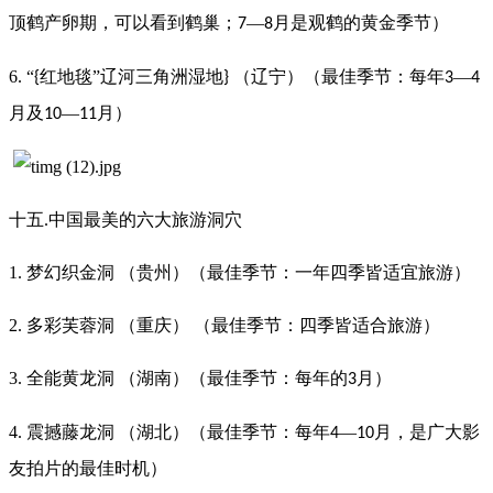
顶鹤产卵期，可以看到鹤巢；
—
月是观鹤的黄金季节）
7
8
6. “
红地毯”辽河三角洲湿地
（辽宁）（最佳季节：每年
—
{
}
3
4
月及
—
月）
10
11
十五.中国最美的六大旅游洞穴
1. 梦幻织金洞 （贵州）（最佳季节：一年四季皆适宜旅游）
2. 多彩芙蓉洞 （重庆） （最佳季节：四季皆适合旅游）
3. 全能黄龙洞 （湖南）（最佳季节：每年的
月）
3
4. 震撼藤龙洞 （湖北）（最佳季节：每年
—
月，是广大影
4
10
友拍片的最佳时机）