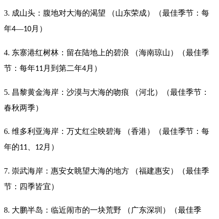
3. 成山头：腹地对大海的渴望 （山东荣成）（最佳季节：每
年
—
月）
4
10
4. 东寨港红树林：留在陆地上的碧浪 （海南琼山）（最佳季
节：每年
月到第二年
月）
11
4
5. 昌黎黄金海岸：沙漠与大海的吻痕 （河北）（最佳季节：
春秋两季）
6. 维多利亚海岸：万丈红尘映碧海 （香港）（最佳季节：每
年的
、
月）
11
12
7. 崇武海岸：惠安女眺望大海的地方 （福建惠安）（最佳季
节：四季皆宜）
8. 大鹏半岛：临近闹市的一块荒野 （广东深圳）（最佳季