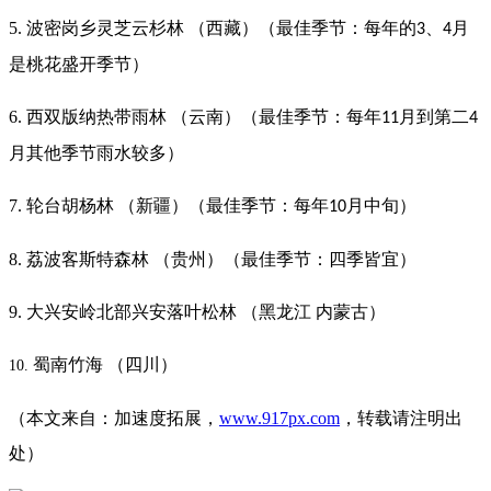
5. 波密岗乡灵芝云杉林 （西藏）（最佳季节：每年的
、
月
3
4
是桃花盛开季节）
6. 西双版纳热带雨林 （云南）（最佳季节：每年
月到第二
11
4
月其他季节雨水较多）
7. 轮台胡杨林 （新疆）（最佳季节：每年
月中旬）
10
8. 荔波客斯特森林 （贵州）（最佳季节：四季皆宜）
9. 大兴安岭北部兴安落叶松林 （黑龙江 内蒙古）
蜀南竹海
（四川）
10.
（本文来自：加速度拓展，
www.917px.com
，转载请注明出
处）