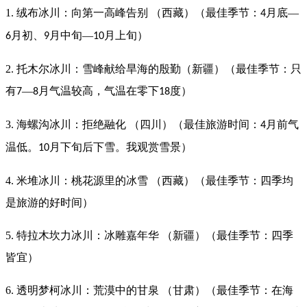
1. 绒布冰川：向第一高峰告别 （西藏）（最佳季节：
月底—
4
月初、
月中旬—
月上旬）
6
9
10
2. 托木尔冰川：雪峰献给旱海的殷勤（新疆）（最佳季节：只
有
—
月气温较高，气温在零下
度）
7
8
18
3. 海螺沟冰川：拒绝融化 （四川）（最佳旅游时间：
月前气
4
温低。
月下旬后下雪。我观赏雪景）
10
4. 米堆冰川：桃花源里的冰雪 （西藏）（最佳季节：四季均
是旅游的好时间）
5. 特拉木坎力冰川：冰雕嘉年华 （新疆）（最佳季节：四季
皆宜）
6. 透明梦柯冰川：荒漠中的甘泉 （甘肃）（最佳季节：在海