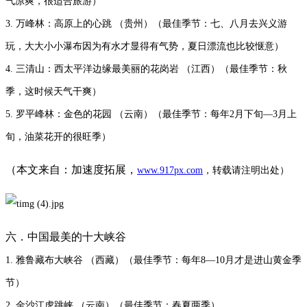
气凉爽，很适合旅游）
3. 万峰林：高原上的心跳 （贵州）（最佳季节：七、八月去兴义游
玩，大大小小瀑布因为有水才显得有气势，夏日漂流也比较惬意）
4. 三清山：西太平洋边缘最美丽的花岗岩 （江西）（最佳季节：秋
季，这时候天气干爽）
5. 罗平峰林：金色的花园 （云南）（最佳季节：每年2月下旬—3月上
旬，油菜花开的很旺季）
（本文来自：加速度拓展，
www.917px.com
，转载请注明出处）
六．中国最美的十大峡谷
1. 雅鲁藏布大峡谷 （西藏）（最佳季节：每年8—10月才是进山黄金季
节）
2. 金沙江虎跳峡 （云南）（最佳季节：春夏两季）