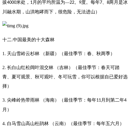
拔
米处，
月的平均所温为—
。
度。每年
、
两月是冰
4000
1
22
9
7
8
川融水期，山洪咆哮而下，很危险，无法进山）
十二.中国最美的十大森林
1. 天山雪岭云杉林 （新疆）（最佳季节：春、秋两季）
2. 长白山红松阔叶混交林 （吉林）（最佳季节：春天可踏
青、夏可观景、秋可观叶、冬可玩雪，你可以根据自已爱好选
择）
3. 尖峰岭热带雨林 （海南）（最佳季节：每年
月到第二年
11
4
月）
4. 白马雪山高山杜鹃林 （云南）（最佳季节：每年五六月）