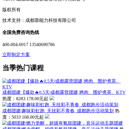
版权所有
技术支持：成都蓉能力科技有限公司
全国免费咨询热线
400-004-6917 13540690786
立即制定方案
当季热门课程
成都团建【爆款🔥0.5天|成都露营团建,烤肉、围炉煮茶、KTV
热度：8283
178.00元起
成都团建|趣味彩虹跑_无挂彩不青春_成都跑步活动策划
热
度：5033
168.00元起