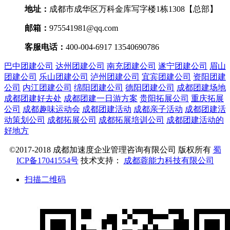
地址：
成都市成华区万科金库写字楼1栋1308【总部】
邮箱：
975541981@qq.com
客服电话：
400-004-6917 13540690786
巴中团建公司
达州团建公司
南充团建公司
遂宁团建公司
眉山
团建公司
乐山团建公司
泸州团建公司
宜宾团建公司
资阳团建
公司
内江团建公司
绵阳团建公司
德阳团建公司
成都团建场地
成都团建好去处
成都团建一日游方案
贵阳拓展公司
重庆拓展
公司
成都趣味运动会
成都团建活动
成都亲子活动
成都团建活
动策划公司
成都拓展公司
成都拓展培训公司
成都团建活动的
好地方
©2017-2018 成都加速度企业管理咨询有限公司 版权所有
蜀
ICP备17041554号
技术支持：
成都蓉能力科技有限公司
扫描二维码